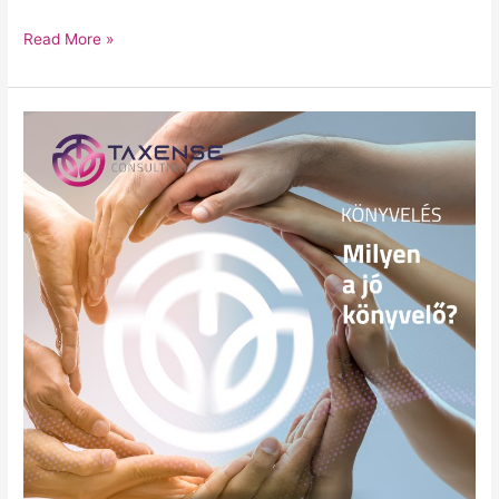
Read More »
Milyen
a
jó
könyvelő?