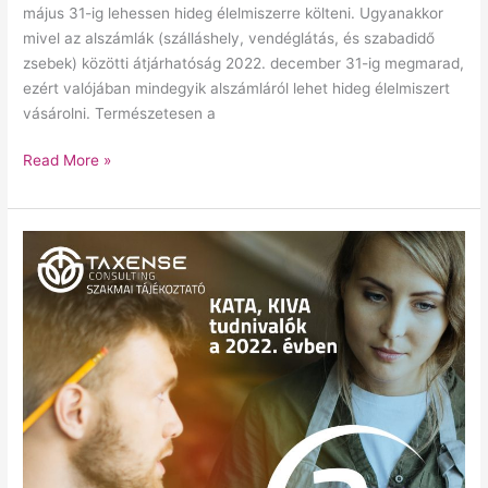
május 31-ig lehessen hideg élelmiszerre költeni. Ugyanakkor
mivel az alszámlák (szálláshely, vendéglátás, és szabadidő
zsebek) közötti átjárhatóság 2022. december 31-ig megmarad,
ezért valójában mindegyik alszámláról lehet hideg élelmiszert
vásárolni. Természetesen a
Read More »
KATA,
KIVA
tudnivalók
a
2022.
évben