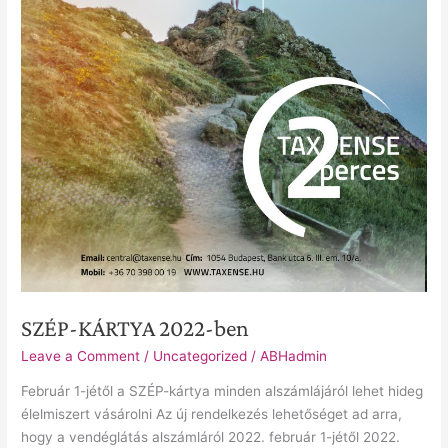
SZÉP-KÁRTYA 2022-ben
Leave a Comment
/
Uncategorized
/
ABHadmin
Február 1-jétől a SZÉP-kártya minden alszámlájáról lehet hideg
élelmiszert vásárolni Az új rendelkezés lehetőséget ad arra,
hogy a vendéglátás alszámláról 2022. február 1-jétől 2022.