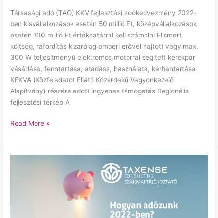
Társasági adó (TAO) KKV fejlesztési adókedvezmény 2022-
ben kisvállalkozások esetén 50 millió Ft, középvállalkozások
esetén 100 millió Ft értékhatárral kell számolni Elismert
költség, ráfordítás kizárólag emberi erővel hajtott vagy max.
300 W teljesítményű elektromos motorral segített kerékpár
vásárlása, fenntartása, átadása, használata, karbantartása
KEKVA (Közfeladatot Ellátó Közérdekű Vagyonkezelő
Alapítvány) részére adott ingyenes támogatás Regionális
fejlesztési térkép A
Read More »
Hogyan
adózunk
2022-
ben?
–
SZJA