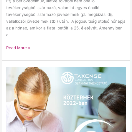
Ft) a bérjövedelmük, illetve további nem önálló
tevékenységből származó, valamint egyes önálló
tevékenységből származó jövedelmeik (pl. megbízási díj,
vállalkozói jövedelmek stb.) után. A jogosultság utolsó hónapja
az a hónap, amikor a fiatal betölti a 25. életévét. Amennyiben
a
Read More »
KÖZTERHEK
2022-
ben