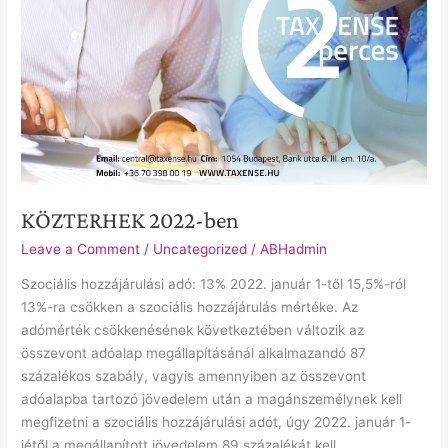
KÖZTERHEK 2022-ben
Leave a Comment
/
Uncategorized
/
ABHadmin
Szociális hozzájárulási adó: 13% 2022. január 1-től 15,5%-ról
13%-ra csökken a szociális hozzájárulás mértéke. Az
adómérték csökkenésének következtében változik az
összevont adóalap megállapításánál alkalmazandó 87
százalékos szabály, vagyis amennyiben az összevont
adóalapba tartozó jövedelem után a magánszemélynek kell
megfizetni a szociális hozzájárulási adót, úgy 2022. január 1-
jétől a megállapított jövedelem 89 százalékát kell