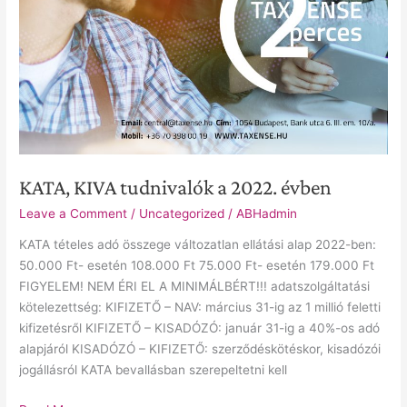
KATA, KIVA tudnivalók a 2022. évben
Leave a Comment
/
Uncategorized
/
ABHadmin
KATA tételes adó összege változatlan ellátási alap 2022-ben:
50.000 Ft- esetén 108.000 Ft 75.000 Ft- esetén 179.000 Ft
FIGYELEM! NEM ÉRI EL A MINIMÁLBÉRT!!! adatszolgáltatási
kötelezettség: KIFIZETŐ – NAV: március 31-ig az 1 millió feletti
kifizetésről KIFIZETŐ – KISADÓZÓ: január 31-ig a 40%-os adó
alapjáról KISADÓZÓ – KIFIZETŐ: szerződéskötéskor, kisadózói
jogállásról KATA bevallásban szerepeltetni kell