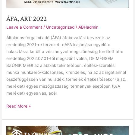
ÁFA, ART 2022
Leave a Comment
/
Uncategorized
/
ABHadmin
Általános forgalmi adó (ÁFA) áfabevallási tervezet: az
eredetileg 2021-re tervezett eÁFA kiajánlása egyelőre
halasztásra került a vészhelyzet megszűnéséig fordított áfa:
eredetileg 2022.07.01-től megszűnt volna, DE MÉGSEM
SZŰNIK MEG! az alábbiak tekintetében: építési-szerelési
munka munkaerő-kölcsönzés, kirendelés, ha az az ingatlannal
összefüggésben van hulladék, törmelék értékesítésekor (6.sz.
melléklet) egyes mezőgazdasági termények esetében (6/A
melléklet) egyes vas, acél
Read More »
TAO,