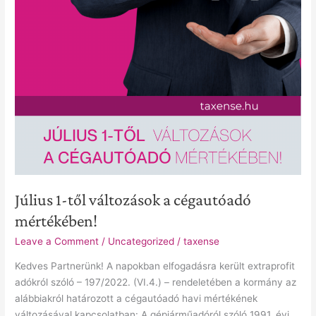
Július 1-től változások a cégautóadó
mértékében!
Leave a Comment
/
Uncategorized
/
taxense
Kedves Partnerünk! A napokban elfogadásra került extraprofit
adókról szóló – 197/2022. (VI.4.) – rendeletében a kormány az
alábbiakról határozott a cégautóadó havi mértékének
változásával kapcsolatban: A gépjárműadóról szóló 1991. évi