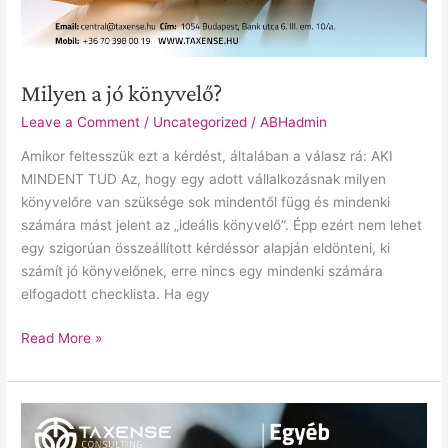
Milyen a jó könyvelő?
Leave a Comment
/
Uncategorized
/
ABHadmin
Amikor feltesszük ezt a kérdést, általában a válasz rá: AKI
MINDENT TUD Az, hogy egy adott vállalkozásnak milyen
könyvelőre van szüksége sok mindentől függ és mindenki
számára mást jelent az „ideális könyvelő”. Épp ezért nem lehet
egy szigorúan összeállított kérdéssor alapján eldönteni, ki
számít jó könyvelőnek, erre nincs egy mindenki számára
elfogadott checklista. Ha egy
Read More »
Egyéb
adónemek,