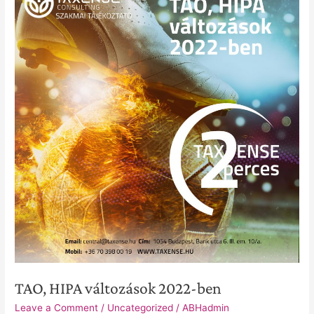
HIPA
változások
2022-
ben
TAO, HIPA változások 2022-ben
Leave a Comment
/
Uncategorized
/
ABHadmin