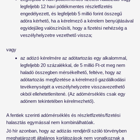
legfeljebb 12 havi pótlékmentes részletfizetés
engedélyezett, és legfeljebb 5 millió forint összegű
adóra kérhető, ha a kérelmező a kérelem benyújtásával
egyidejűleg valószínűsíti, hogy a fizetési nehézség a
veszélyhelyzetre vezethető vissza;
vagy
az adózó kérelmére az adótartozás egy alkalommal,
legfeljebb 20 százalékkal, de 5 millió Ft-ot meg nem
haladó összegben mérsékelhető, feltéve, hogy az
adótartozás megfizetése a kérelmező gazdálkodási
tevékenységét a veszélyhelyzetre visszavezethető
okból ellehetetlenítené. (Az adómérséklés csak egy
adónem tekintetében kérelmezhető).
A fentiek szerinti adómérséklés és részletfizetés/fizetési
halasztás egymással nem kombinálhatóak.
Jó hír azonban, hogy az adózás rendjéről szóló törvényben
meghatározott általános korlátozások nem vonatkoznak a