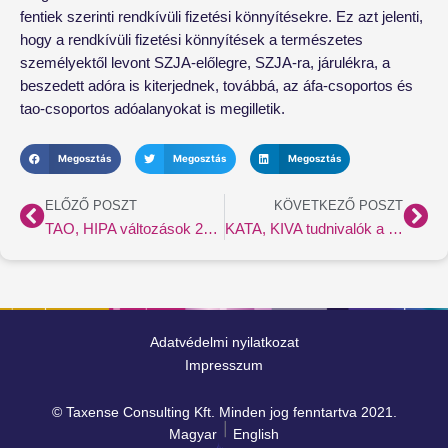
fentiek szerinti rendkívüli fizetési könnyítésekre. Ez azt jelenti,
hogy a rendkívüli fizetési könnyítések a természetes
személyektől levont SZJA-előlegre, SZJA-ra, járulékra, a
beszedett adóra is kiterjednek, továbbá, az áfa-csoportos és
tao-csoportos adóalanyokat is megilletik.
Megosztás
Megosztás
Megosztás
Előző
Köv
ELŐZŐ POSZT
KÖVETKEZŐ POSZT
TAO, HIPA változások 2022-ben
KATA, KIVA tudnivalók a 2022. évben
Adatvédelmi nyilatkozat
Impresszum
© Taxense Consulting Kft. Minden jog fenntartva 2021.
Magyar
English