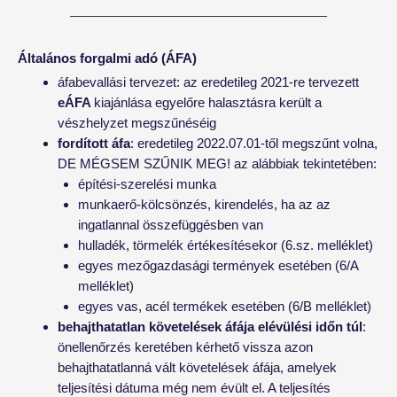
Általános forgalmi adó (ÁFA)
áfabevallási tervezet: az eredetileg 2021-re tervezett
eÁFA
kiajánlása egyelőre halasztásra került a
vészhelyzet megszűnéséig
fordított áfa
: eredetileg 2022.07.01-től megszűnt volna,
DE MÉGSEM SZŰNIK MEG! az alábbiak tekintetében:
építési-szerelési munka
munkaerő-kölcsönzés, kirendelés, ha az az
ingatlannal összefüggésben van
hulladék, törmelék értékesítésekor (6.sz. melléklet)
egyes mezőgazdasági termények esetében (6/A
melléklet)
egyes vas, acél termékek esetében (6/B melléklet)
behajthatatlan követelések áfája elévülési időn túl
:
önellenőrzés keretében kérhető vissza azon
behajthatatlanná vált követelések áfája, amelyek
teljesítési dátuma még nem évült el. A teljesítés