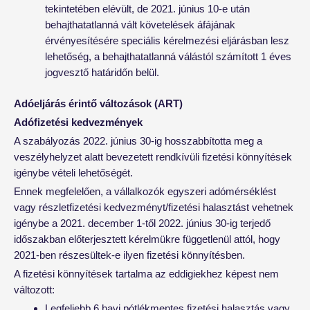
tekintetében elévült, de 2021. június 10-e után
behajthatatlanná vált követelések áfájának
érvényesítésére speciális kérelmezési eljárásban lesz
lehetőség, a behajthatatlanná válástól számított 1 éves
jogvesztő határidőn belül.
Adóeljárás érintő változások (ART)
Adófizetési kedvezmények
A szabályozás 2022. június 30-ig hosszabbította meg a
veszélyhelyzet alatt bevezetett rendkívüli fizetési könnyítések
igénybe vételi lehetőségét.
Ennek megfelelően, a vállalkozók egyszeri adómérséklést
vagy részletfizetési kedvezményt/fizetési halasztást vehetnek
igénybe a 2021. december 1-től 2022. június 30-ig terjedő
időszakban előterjesztett kérelmükre függetlenül attól, hogy
2021-ben részesültek-e ilyen fizetési könnyítésben.
A fizetési könnyítések tartalma az eddigiekhez képest nem
változott:
Legfeljebb 6 havi pótlékmentes fizetési halasztás vagy