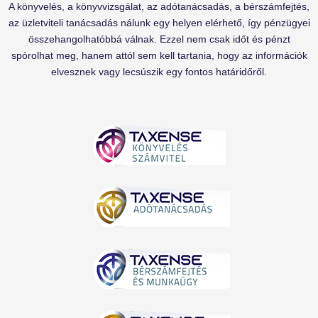
A könyvelés, a könyvvizsgálat, az adótanácsadás, a bérszámfejtés,
az üzletviteli tanácsadás nálunk egy helyen elérhető, így pénzügyei
összehangolhatóbbá válnak. Ezzel nem csak időt és pénzt
spórolhat meg, hanem attól sem kell tartania, hogy az információk
elvesznek vagy lecsúszik egy fontos határidőről.