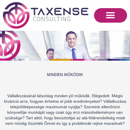
Skip
to
content
MINDEN MŰKÖDIK
Vállalkozásánál látszólag minden jól működik. Elégedett. Mégis
kíváncsi arra, hogyan érhetne el jobb eredményeket? Vállalkozása
telejsítőképessége maximumát nyújtja? Szeretné ellenőrizni
könyvelője munkáját vagy csak úgy érzi másodvéleményre van
szüksége? Tart attól, hogy beosztottjai az alá-fölérendeltség miatt
nem mindig őszinték Önnel és így a problémák rejtve maradnak?