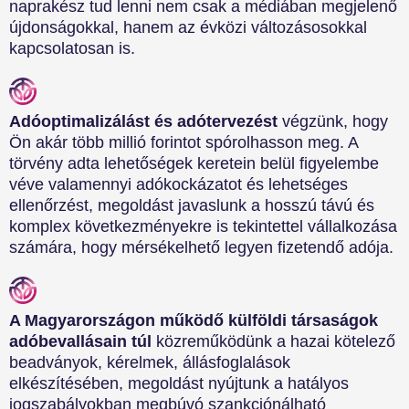
naprakész tud lenni nem csak a médiában megjelenő
újdonságokkal, hanem az évközi változásosokkal
kapcsolatosan is.
Adóoptimalizálást és adótervezést
végzünk, hogy
Ön akár több millió forintot spórolhasson meg. A
törvény adta lehetőségek keretein belül figyelembe
véve valamennyi adókockázatot és lehetséges
ellenőrzést, megoldást javaslunk a hosszú távú és
komplex következményekre is tekintettel vállalkozása
számára, hogy mérsékelhető legyen fizetendő adója.
A Magyarországon működő külföldi társaságok
adóbevallásain túl
közreműködünk a hazai kötelező
beadványok, kérelmek, állásfoglalások
elkészítésében, megoldást nyújtunk a hatályos
jogszabályokban megbúvó szankciónálható