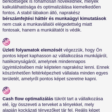
bérköltségek is rohamosan növekednek, melyek
kalkulálhatósága és optimalizálása kiemelkedően
fontos. A stabil lábakon álló, naprakész
bérszámfejtési háttér és munkaügyi kimutatások
nem csak a munkavállalói elégedettség miatt
fontosak, hanem a munkáltatót is védik.
Üzleti folyamatok elemzését
végezzük, hogy Ön
pontos képet kaphasson az vállalkozása munkájáról,
hatékonyságáról, amelynek mindennapos
ügyintézésében már képtelen naprakész lenni. Ennek
köszönhetően feltérképezheti vállalata minden egyes
területét, amelyről pontos képet szeretne kapni.
Cash flow optimalizálás
tükröt tart a vállalkozása
elé, így összeveti a terveket a tényekkel, mely
alapján kockázati tényezőket tár fel. Reális képet