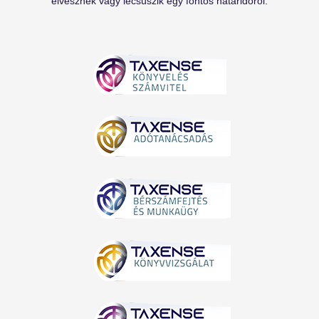
elvesznek vagy lecsúszik egy fontos határidőről.