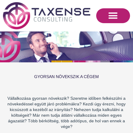
Skip
to
content
GYORSAN NÖVEKSZIK A CÉGEM
Vállalkozása gyorsan növekszik? Szeretne időben felkészülni a
növekedéssel együtt járó problémákra? Kezdi úgy érezni, hogy
kicsúszott a kezéből az irányítás? Nehezen tudja kalkulálni a
költségeit? Már nem tudja átlátni vállalkozása miden egyes
ágazatát? Több bérköltség, több adótípus, de hol van ennek a
vége?