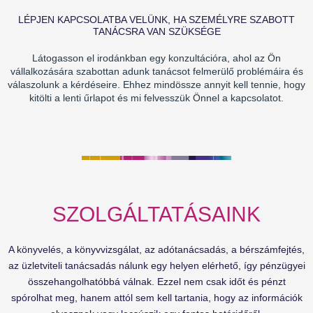
LÉPJEN KAPCSOLATBA VELÜNK, HA SZEMÉLYRE SZABOTT
TANÁCSRA VAN SZÜKSÉGE
Látogasson el irodánkban egy konzultációra, ahol az Ön
vállalkozására szabottan adunk tanácsot felmerülő problémáira és
válaszolunk a kérdéseire. Ehhez mindössze annyit kell tennie, hogy
kitölti a lenti űrlapot és mi felvesszük Önnel a kapcsolatot.
SZOLGÁLTATÁSAINK
A könyvelés, a könyvvizsgálat, az adótanácsadás, a bérszámfejtés,
az üzletviteli tanácsadás nálunk egy helyen elérhető, így pénzügyei
összehangolhatóbbá válnak. Ezzel nem csak időt és pénzt
spórolhat meg, hanem attól sem kell tartania, hogy az információk