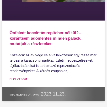
Önfeledt koccintás repiteher nélkül?–
korántsem adómentes minden palack,
mutatjuk a részleteket
Közeledik az év vége és a vállalkozások egy része már
tervezi a karácsonyi partikat, üzleti megbeszéléseket,
tájékoztatásokat is tartalmazó reprezentációs
rendezvényeket. A kérdés csupán az,
ELOLVASOM
2023.11.23.