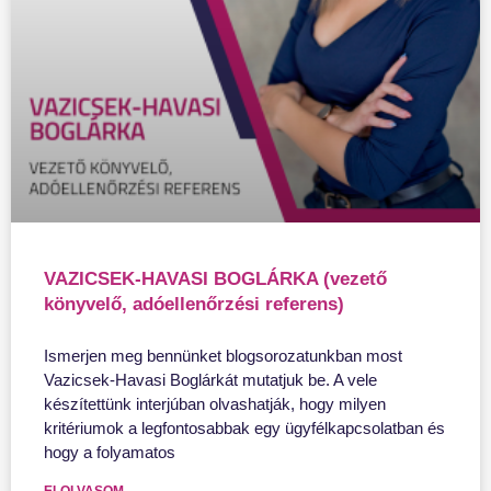
VAZICSEK-HAVASI BOGLÁRKA (vezető
könyvelő, adóellenőrzési referens)
Ismerjen meg bennünket blogsorozatunkban most
Vazicsek-Havasi Boglárkát mutatjuk be. A vele
készítettünk interjúban olvashatják, hogy milyen
kritériumok a legfontosabbak egy ügyfélkapcsolatban és
hogy a folyamatos
ELOLVASOM