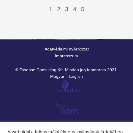
1
2
3
4
5
Adatvédelmi nyilatkozat
Impresszum
© Taxense Consulting Kft. Minden jog fenntartva 2021.
Magyar
English
A weboldal a felhasználói élmény javításának érdekében,