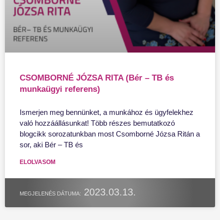
CSOMBORNÉ JÓZSA RITA (Bér – TB és
munkaügyi referens)
Ismerjen meg bennünket, a munkához és ügyfelekhez
való hozzáállásunkat! Több részes bemutatkozó
blogcikk sorozatunkban most Csomborné Józsa Ritán a
sor, aki Bér – TB és
ELOLVASOM
2023.03.13.