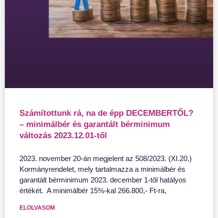
Számítottunk rá, na de épp DECEMBERTŐL?
– minimálbér és garantált bérminimum
változás 2023.12.01-től
2023. november 20-án megjelent az 508/2023. (XI.20.)
Kormányrendelet, mely tartalmazza a minimálbér és
garantált bérminimum 2023. december 1-től hatályos
értékét. A minimálbér 15%-kal 266.800,- Ft-ra,
ELOLVASOM