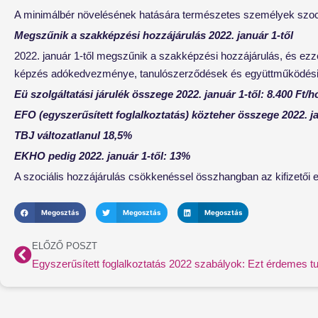
A minimálbér növelésének hatására természetes személyek szociális
Megszűnik a szakképzési hozzájárulás 2022. január 1-től
2022. január 1-től megszűnik a szakképzési hozzájárulás, és ezz
képzés adókedvezménye, tanulószerződések és együttműködési 
Eü szolgáltatási járulék összege 2022. január 1-től: 8.400 Ft/h
EFO (egyszerűsített foglalkoztatás) közteher összege 2022. ja
TBJ változatlanul 18,5%
EKHO pedig 2022. január 1-től: 13%
A szociális hozzájárulás csökkenéssel összhangban az kifizetői 
Megosztás
Megosztás
Megosztás
Előző
ELŐZŐ POSZT