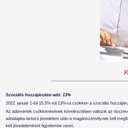
Szociális hozzájárulási adó: 13%
2022. január 1-től 15,5%-ról 13%-ra csökken a szociális hozzájár
Az adómérték csökkenésének következtében változik az összevo
adóalapba tartozó jövedelem után a magánszemélynek kell megfizet
kell jövedelemként figyelembe venni.