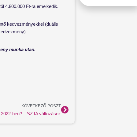
től 4.800.000 Ft-ra emelkedik.
rintő kedvezményekkel (duális
ókedvezmény).
idény munka után.
Következő
KÖVETKEZŐ POSZT
2022-ben? – SZJA változások