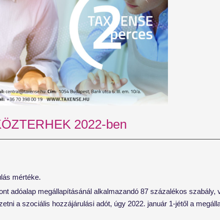
KÖZTERHEK 2022-ben
ulás mértéke.
nt adóalap megállapításánál alkalmazandó 87 százalékos szabály,
ni a szociális hozzájárulási adót, úgy 2022. január 1-jétől a megáll