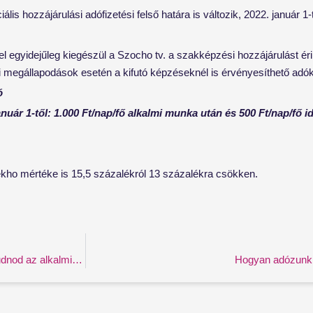
 hozzájárulási adófizetési felső határa is változik, 2022. január 1-
el egyidejűleg kiegészül a Szocho tv. a szakképzési hozzájárulást é
megállapodások esetén a kifutó képzéseknél is érvényesíthető ad
ó
nuár 1-től: 1.000 Ft/nap/fő alkalmi munka után és 500 Ft/nap/fő 
ekho mértéke is 15,5 százalékról 13 százalékra csökken.
Egyszerűsített foglalkoztatás 2022 szabályok: Ezt érdemes tudnod az alkalmi munkáról!
Hogyan adózunk 