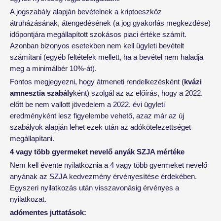
A jogszabály alapján bevételnek a kriptoeszköz
átruházásának, átengedésének (a jog gyakorlás megkezdése)
időpontjára megállapított szokásos piaci értéke számít.
Azonban bizonyos esetekben nem kell ügyleti bevételt
számítani (egyéb feltételek mellett, ha a bevétel nem haladja
meg a minimálbér 10%-át).
Fontos megjegyezni, hogy átmeneti rendelkezésként (
kvázi
amnesztia szabály
ként) szolgál az az előírás, hogy a 2022.
előtt be nem vallott jövedelem a 2022. évi ügyleti
eredményként lesz figyelembe vehető, azaz már az új
szabályok alapján lehet ezek után az adókötelezettséget
megállapítani.
4 vagy több gyermeket nevelő anyák SZJA mértéke
Nem kell évente nyilatkoznia a 4 vagy több gyermeket nevelő
anyának az SZJA kedvezmény érvényesítése érdekében.
Egyszeri nyilatkozás után visszavonásig érvényes a
nyilatkozat.
adómentes juttatások: