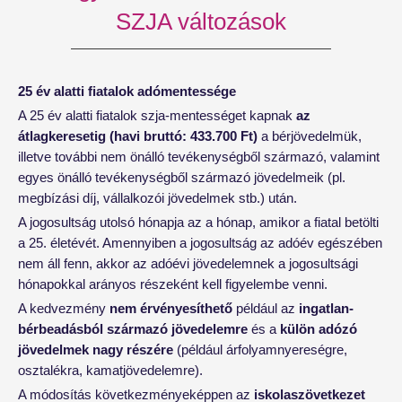
SZJA változások
25 év alatti fiatalok adómentessége
A 25 év alatti fiatalok szja-mentességet kapnak
az
átlagkeresetig (havi bruttó: 433.700 Ft)
a bérjövedelmük,
illetve további nem önálló tevékenységből származó, valamint
egyes önálló tevékenységből származó jövedelmeik (pl.
megbízási díj, vállalkozói jövedelmek stb.) után.
A jogosultság utolsó hónapja az a hónap, amikor a fiatal betölti
a 25. életévét. Amennyiben a jogosultság az adóév egészében
nem áll fenn, akkor az adóévi jövedelemnek a jogosultsági
hónapokkal arányos részeként kell figyelembe venni.
A kedvezmény
nem érvényesíthető
például az
ingatlan-
bérbeadásból származó jövedelemre
és a
külön adózó
jövedelmek nagy részére
(például árfolyamnyereségre,
osztalékra, kamatjövedelemre).
A módosítás következményeképpen az
iskolaszövetkezet