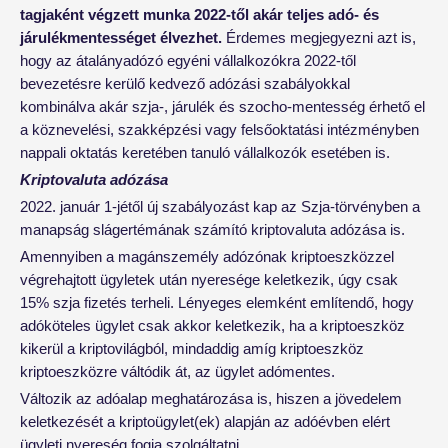
tagjaként végzett munka 2022-től akár teljes adó- és
járulékmentességet élvezhet.
Érdemes megjegyezni azt is,
hogy az átalányadózó egyéni vállalkozókra 2022-től
bevezetésre kerülő kedvező adózási szabályokkal
kombinálva akár szja-, járulék és szocho-mentesség érhető el
a köznevelési, szakképzési vagy felsőoktatási intézményben
nappali oktatás keretében tanuló vállalkozók esetében is.
Kriptovaluta adózása
2022. január 1-jétől új szabályozást kap az Szja-törvényben a
manapság slágertémának számító kriptovaluta adózása is.
Amennyiben a magánszemély adózónak kriptoeszközzel
végrehajtott ügyletek után nyeresége keletkezik, úgy csak
15% szja fizetés terheli. Lényeges elemként említendő, hogy
adóköteles ügylet csak akkor keletkezik, ha a kriptoeszköz
kikerül a kriptovilágból, mindaddig amíg kriptoeszköz
kriptoeszközre váltódik át, az ügylet adómentes.
Változik az adóalap meghatározása is, hiszen a jövedelem
keletkezését a kriptoügylet(ek) alapján az adóévben elért
ügyleti nyereség fogja szolgáltatni.