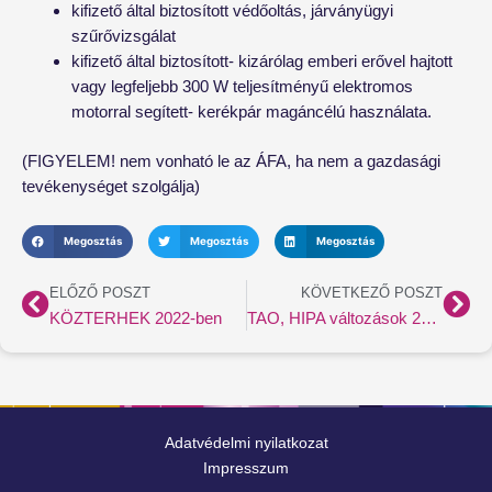
kifizető által biztosított védőoltás, járványügyi
szűrővizsgálat
kifizető által biztosított- kizárólag emberi erővel hajtott
vagy legfeljebb 300 W teljesítményű elektromos
motorral segített- kerékpár magáncélú használata.
(FIGYELEM! nem vonható le az ÁFA, ha nem a gazdasági
tevékenységet szolgálja)
Megosztás
Megosztás
Megosztás
Előző
Köv
ELŐZŐ POSZT
KÖVETKEZŐ POSZT
KÖZTERHEK 2022-ben
TAO, HIPA változások 2022-ben
Adatvédelmi nyilatkozat
Impresszum