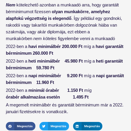
Nem
kötelezhető azonban a munkaadó arra, hogy garantált
bérminimumot fizessen
olyan munkakörre, amelyhez
alapfokú végzettség is elegendő
. Így például egy gondnoki,
rakodói vagy takarítói munkakörben dolgozónak hiába van
szakmája, vagy akár diplomája, ezt ebben a
munkakörben
nem köteles
figyelembe venni a munkaadó
2022-ben a
havi
minimálbér
200.000 Ft
míg a
havi garantált
bérminimum
260.000 Ft
2022-ben a
heti
minimálbér
45.980 Ft
míg a
heti garantált
bérminimum
59.780 Ft
2022-ben a
napi
minimálbér 9.200 Ft
míg a
napi garantált
bérminimum
11.960 Ft
2022-ben a
minimál
órabér
1.150 Ft
míg
órabér alkalmazása esetén
1.495 Ft
A megemelt minimálbér és garantált bérminimum már a 2022.
januári fizetésekre is vonatkozik.
Megosztás
Megosztás
Megosztás