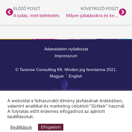
Előző
Köv
ELŐZŐ POSZT
KÖVETKEZŐ POSZT
A tudás, mint befektetés
Milyen juttatásokra és kedvezményekre van hatással a minimálbér 2022-ben?
Adatvédelmi nyilatkozat
Impresszum
© Taxense Consulting Kft. Minden jog fenntartva 2021.
Magyar
English
A weboldal a felhasználói élmény javításának érdekében,
valamint analitikai és marketing célokból "Sütitek" használ.
A folytatás előtt érdemes elfogadnod az ajánlott
beállításokat.
Beállítások
Elfogadom