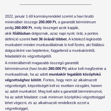
2022. január 1-től kormányrendelet szerint a havi bruttó
minimálbér összege
200.000 Ft
, a garantált bérminimum
pedig
260.000 Ft
, mely összeget azok kapják,
akik
főállásban
dolgoznak, azaz napi nyolc órát, a pontos
definíció szerint
heti 36 óránál többet
. A kötelező legkisebb
munkabért minden munkavállalónak ki kell fizetni, aki főállású
dolgozóként van bejelentve, függetlenül a munkakörétől,
feladatától és végzettségétől.
A minimálbérnél magasabb összegű garantált
bérminimumot (havi bruttó
260.000 Ft
) akkor kell megfizetnie a
munkaadónak, ha az adott
munkakör
legalább középfokú
végzettséghez kötött
. Fontos, hogy nem az alkalmazott
végzettségét, képzettségét kell ez esetben vizsgálni, hanem
az
adott munkakört
. Meg kell adni a garantált bérminimumot,
ha az adott feladatot: csak minimum középfokú végzettséggel
lehet végezni,
és
az alkalmazott rendelkezik ezzel a
végzettséggel,