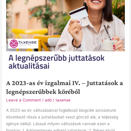
Juttatások
a
legnépszerűbbek
köréből
A 2023-as év izgalmai IV. – Juttatások a
legnépszerűbbek köréből
Leave a Comment
/
adó
/
taxense
A 2023-as év változásaival foglalkozó blogcikk sorozatunk
következő része a juttatásokat veszi górcső alá, a teljesség
igénye nélkül. Lássuk milyen változások vannak ezen a
fronton: 1. Adómentesen adható juttatások: 2. Béren kívüli