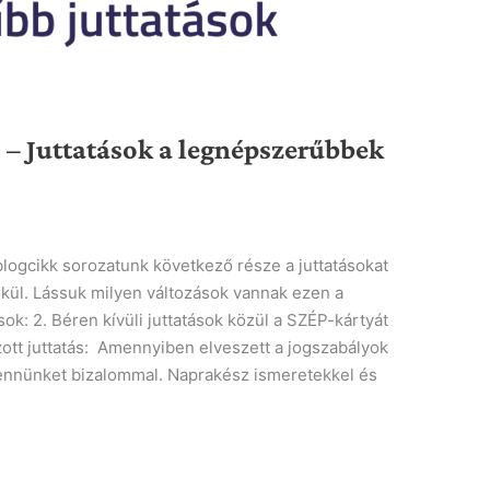
. – Juttatások a legnépszerűbbek
blogcikk sorozatunk következő része a juttatásokat
élkül. Lássuk milyen változások vannak ezen a
ok: 2. Béren kívüli juttatások közül a SZÉP-kártyát
ott juttatás: Amennyiben elveszett a jogszabályok
ennünket bizalommal. Naprakész ismeretekkel és