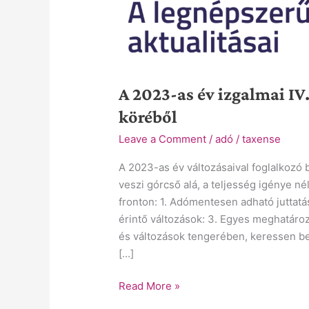
A 2023-as év izgalmai IV
köréből
Leave a Comment
/
adó
/
taxense
A 2023-as év változásaival foglalkozó 
veszi górcső alá, a teljesség igénye n
fronton: 1. Adómentesen adható juttatás
érintő változások: 3. Egyes meghatároz
és változások tengerében, keressen b
[…]
Read More »