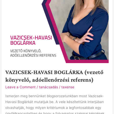
VAZICSEK-HAVASI BOGLÁRKA (vezető
könyvelő, adóellenőrzési referens)
Leave a Comment
/
tanácsadás
/
taxense
Ismerjen meg bennünket blogsorozatunkban most Vazicsek-
Havasi Boglárkát mutatjuk be. A vele készítettünk interjúban
olvashatják, hogy milyen kritériumok a legfontosabbak egy
ügyfélkapcsolatban és hogy a folyamatos szakmai képzések