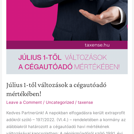
Július 1-től változások a cégautóadó
mértékében!
Leave a Comment
/
Uncategorized
/
taxense
Kedves Partnerünk! A napokban elfogadásra került extraprofit
adókról szóló – 197/2022. (VI.4.) – rendeletében a kormány az
alábbiakról határozott a cégautóadó havi mértékének
változásával kapcsolatban: A gépjárműadóról szóló 1991. évi