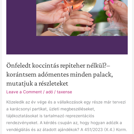
palack,
mutatjuk
a
részleteket
Önfeledt koccintás repiteher nélkül?–
korántsem adómentes minden palack,
mutatjuk a részleteket
Leave a Comment
/
adó
/
taxense
Közeledik az év vége és a vállalkozások egy része már tervezi
a karácsonyi partikat, üzleti megbeszéléseket,
tájékoztatásokat is tartalmazó reprezentációs
rendezvényeket. A kérdés csupán az, hogy hogyan adózik a
vendéglátás és az átadott ajándékok? A 451/2023 (X.4.) Korm.